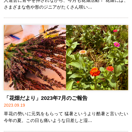
入道雲に背中を押されながら、今月も花畑活動！ 花畑には、
さまざまな色や形のジニアがたくさん咲い…
「花畑だより」2023年7月のご報告
2023.09.19
草花の勢いに元気をもらって 猛暑というより酷暑と言いたい
今年の夏。この日も痛いような日差しと湿…