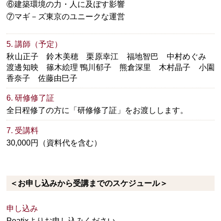
⑥建築環境の力・人に及ぼす影響
⑦マギ－ズ東京のユニークな運営
5. 講師（予定）
秋山正子 鈴木美穂 栗原幸江 福地智巴 中村めぐみ
渡邊知映 篠木絵理 鴨川郁子 熊倉深里 木村晶子 小園
香奈子 佐藤由巳子
6. 研修修了証
全日程修了の方に「研修修了証」をお渡しします。
7. 受講料
30,000円（資料代を含む）
＜お申し込みから受講までのスケジュール＞
申し込み
Peatixよりお申し込みください。