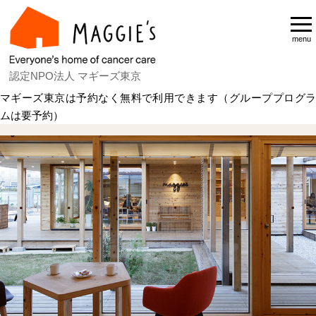
menu
認定NPO法人 マギーズ東京
マギーズ東京は予約なく無料で利用できます（グループプログラ
ムは要予約）