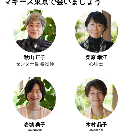
マギーズ東京で会いましょう
秋山 正子
栗原 幸江
センター長 看護師
心理士
岩城 典子
木村 晶子