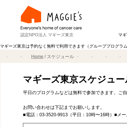
認定NPO法人 マギーズ東京
マギ
マギーズ東京は予約なく無料で利用できます（グループプログラ
Ab
マ
建
ス
共
理
ス
マ
Home
スケジュール
マギーズ東京スケジュー
平日のプログラムなどは無料で参加できます。ご
お問い合わせは下記までお願いします。
■電話：03-3520-9913（平日：10時〜16時）■メ