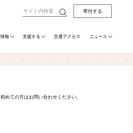
寄付する
の情報
支援する
交通アクセス
ニュース
HUG
て
ご支援をお考えの方へ
マンスリーサポーターになる
今回の寄付をする
その他の支援方法
最新情報
メディア情報
発行物
、初めての方はお問い合わせください。