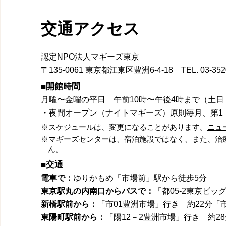
交通アクセス
認定NPO法人マギーズ東京
〒135-0061 東京都江東区豊洲6-4-18
TEL.
03-352
■開館時間
月曜〜金曜の平日 午前10時〜午後4時まで（土
・夜間オープン（ナイトマギーズ）原則毎月、第1，
※スケジュールは、変更になることがあります。
ニュ
※マギーズセンターは、宿泊施設ではなく、また、治
ん。
■交通
電車で：
ゆりかもめ「市場前」駅から徒歩5分
東京駅丸の内南口からバスで：
「都05-2東京ビ
新橋駅前から：
「市01豊洲市場」行き 約22分「
東陽町駅前から：
「陽12－2豊洲市場」行き 約2