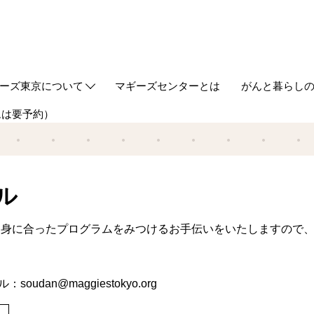
ーズ東京について
マギーズセンターとは
がんと暮らし
ムは要予約）
out us
ギーズ東京ってどんなところ？
築とデザイン
ケジュール
同代表からのご挨拶
事の紹介
タッフ
ギーズ流サポート研修
Webマガジン
HUGについ
情報誌HUG
ル
自身に合ったプログラムをみつけるお手伝いをいたしますので
ール：
soudan@maggiestokyo.org