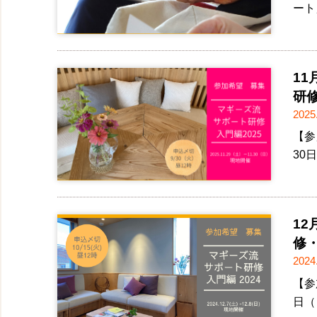
ート
11
研修
2025
【参
30
1
修・
2024
【参
日（