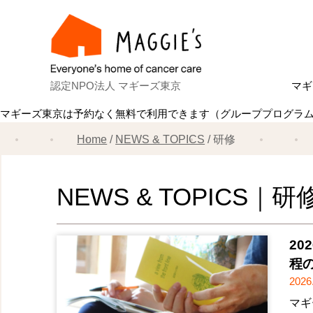
認定NPO法人 マギーズ東京
マギ
マギーズ東京は予約なく無料で利用できます（グループプログラ
Ab
マ
建
ス
共
理
ス
マ
Home
NEWS & TOPICS
研修
NEWS & TOPICS｜研
2
程
2026
マギ