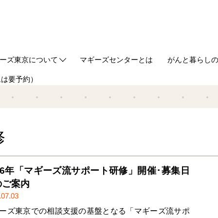
ーズ東京について
マギーズセンターとは
がんと暮らし
ムは要予約）
out us
ギーズ東京ってどんなところ？
築とデザイン
ケジュール
同代表からのご挨拶
事の紹介
タッフ
ギーズ流サポート研修
Webマガジン
HUGについ
情報誌HUG
修
026年「マギーズ流サポート研修」開催･募集日
のご案内
.07.03
ーズ東京での相談支援の基盤となる「マギーズ流サポ