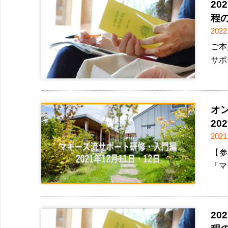
2
程
2022
ご本
サポ
オ
20
2021
【参
「マ
2