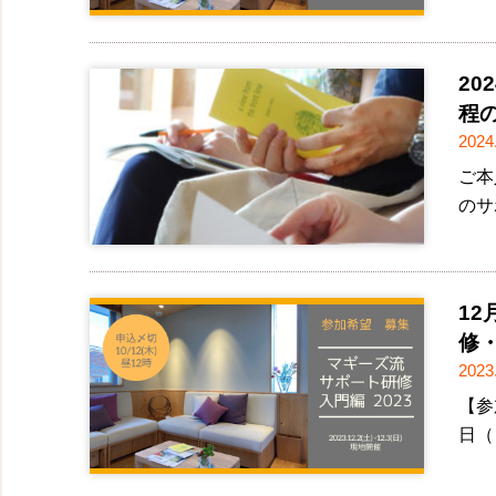
2
程
2024
ご本
のサ
1
修・
2023
【参
日（