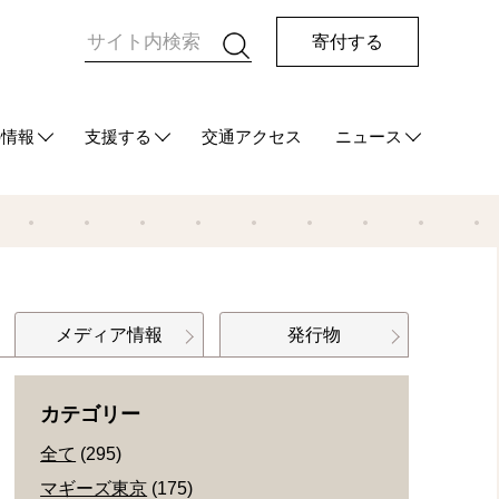
寄付する
の情報
支援する
交通アクセス
ニュース
HUG
て
ご支援をお考えの方へ
マンスリーサポーターになる
今回の寄付をする
その他の支援方法
最新情報
メディア情報
発行物
メディア情報
発行物
カテゴリー
全て
(295)
マギーズ東京
(175)