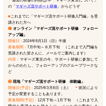
＊
過去の研修の内容はHP「マギーズ東京について」
の「
マギーズ流サポート研修
」からどうぞ
■
これまでに「マギーズ流サポート研修入門編」を受
講された方へ
❶
オンライン「マギーズ流サポート研修 フォロー
アップ編」
開催日：
2024年9月1日（日）午後
募集期間：
7月中旬～８月下旬 （これまで入門編を
受講された皆さんに、メールでご案内します）
内容：
マギーズ東京の今、サポート研修に参加して
からのわたし、フォローアップのグループワークな
ど
❷
現地「マギーズ流サポート研修 体験編」
開催日(予定)：
2025年3月8日（土）
＊
状況により
予定が変更することもあります。
募集期間(予定)：
12月下旬～1月下旬 （これまで入