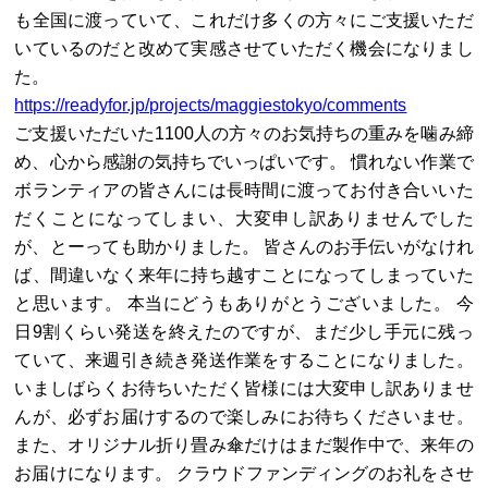
も全国に渡っていて、これだけ多くの方々にご支援いただ
いているのだと改めて実感させていただく機会になりまし
た。
https://readyfor.jp/projects/maggiestokyo/comments
ご支援いただいた1100人の方々のお気持ちの重みを噛み締
め、心から感謝の気持ちでいっぱいです。 慣れない作業で
ボランティアの皆さんには長時間に渡ってお付き合いいた
だくことになってしまい、大変申し訳ありませんでした
が、とーっても助かりました。 皆さんのお手伝いがなけれ
ば、間違いなく来年に持ち越すことになってしまっていた
と思います。 本当にどうもありがとうございました。 今
日9割くらい発送を終えたのですが、まだ少し手元に残っ
ていて、来週引き続き発送作業をすることになりました。
いましばらくお待ちいただく皆様には大変申し訳ありませ
んが、必ずお届けするので楽しみにお待ちくださいませ。
また、オリジナル折り畳み傘だけはまだ製作中で、来年の
お届けになります。 クラウドファンディングのお礼をさせ