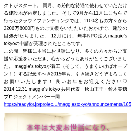
クトがスタート。 同月、奇跡的な待遇で使わせていただけ
る建設地が内定しました。 そして9月から11月にこちらで
行ったクラウドファンディングでは、1100名もの方々から
2206万8000円ものご支援をいただいたおかげで、建設の
目処がたちました。 12月には、無事NPO法人maggie’s
tokyoの申請が受理されたところです。
この間、皆様に本当にお世話になり、多くの方々からご支
援や応援をいただき、心からどうもありがとうございまし
た。 maggie’s tokyoが着工（そして、うまくいけばオープ
ン！）する記念すべき2015年も、引き続きどうぞよろしく
お願いいたします！ 良いお年をお迎えください♡
2014.12.31 maggie’s tokyo 共同代表 秋山正子・鈴木美穂
プロジェクトメンバー一同
https://readyfor.jp/projec…/maggiestokyo/announcements/18