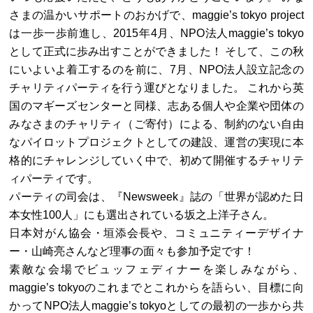
さまの温かいサポートのおかげで、maggie’s tokyo project
は一歩一歩前進し、2015年4月、NPO法人maggie’s tokyo
として正式に歩み出すことができました！ そして、この秋
にいよいよ着工するのを前に、7月、NPO法人設立記念の
チャリティパーティを行う運びとなりました。 これから英
国のマギーズセンターと同様、志ある個人や企業や団体の
みなさまのチャリティ（ご寄付）による、制約のない自由
なパイロットプロジェクトとしての建設、運営の実現に本
格的にチャレンジしていく中で、初めて開催するチャリテ
ィパーティです。
パーティの司会は、『Newsweek』誌の「世界が認めた日
本女性100人」にも選出されている坂之上洋子さん。
日本対がん協会・垣添会長や、コミュニティーデザイナ
ー・山崎亮さんなど理事の面々も参加予定です！
素敵な会場でビュッフェディナーを楽しみながら、
maggie’s tokyoのこれまでとこれからを語らい、目標に向
かってNPO法人maggie’s tokyoとしての最初の一歩から共