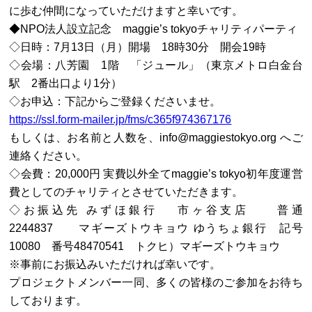
に歩む仲間になっていただけますと幸いです。
◆NPO法人設立記念 maggie’s tokyoチャリティパーティ
◇日時：7月13日（月）開場 18時30分 開会19時
◇会場：八芳園 1階 「ジュール」（東京メトロ白金台
駅 2番出口より1分）
◇お申込：下記からご登録くださいませ。
https://ssl.form-mailer.jp/fms/c365f974367176
もしくは、お名前と人数を、info@maggiestokyo.org へご
連絡ください。
◇会費：20,000円 実費以外全てmaggie’s tokyo初年度運営
費としてのチャリティとさせていただきます。
◇お振込先 みずほ銀行 市ヶ谷支店 普通
2244837 マギーズトウキョウ ゆうちょ銀行 記号
10080 番号48470541 トクヒ）マギーズトウキョウ
※事前にお振込みいただければ幸いです。
プロジェクトメンバー一同、多くの皆様のご参加をお待ち
しております。