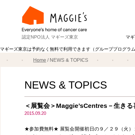
認定NPO法人 マギーズ東京
マギ
マギーズ東京は予約なく無料で利用できます（グループプログラ
Ab
マ
建
ス
共
理
ス
マ
Home
NEWS & TOPICS
NEWS & TOPICS
＜展覧会＞Maggie’sCentres－
2015.09.20
★参加費無料★ 展覧会開催初日の９／２９（火）