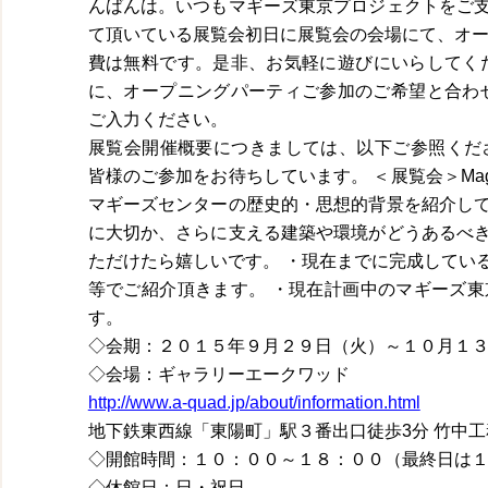
んばんは。いつもマギーズ東京プロジェクトをご
て頂いている展覧会初日に展覧会の会場にて、オー
費は無料です。是非、お気軽に遊びにいらしてく
に、オープニングパーティご参加のご希望と合わせて、in
ご入力ください。
展覧会開催概要につきましては、以下ご参照くだ
皆様のご参加をお待ちしています。 ＜展覧会＞Maggi
マギーズセンターの歴史的・思想的背景を紹介し
に大切か、さらに支える建築や環境がどうあるべ
ただけたら嬉しいです。 ・現在までに完成してい
等でご紹介頂きます。 ・現在計画中のマギーズ
す。
◇会期：２０１５年９月２９日（火）～１０月１
◇会場：ギャラリーエークワッド
http://www.a-quad.jp/about/information.html
地下鉄東西線「東陽町」駅３番出口徒歩3分 竹中工
◇開館時間：１０：００～１８：００（最終日は
◇休館日：日・祝日