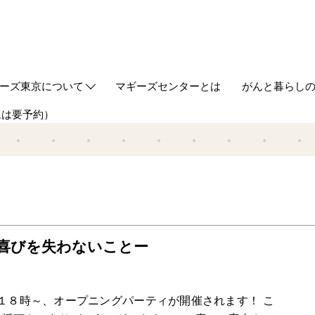
ーズ東京について
マギーズセンターとは
がんと暮らし
ムは要予約）
out us
ギーズ東京ってどんなところ？
築とデザイン
ケジュール
同代表からのご挨拶
事の紹介
タッフ
ギーズ流サポート研修
Webマガジン
HUGについ
情報誌HUG
生きる喜びを失わないことー
１８時～、オープニングパーティが開催されます！ こ