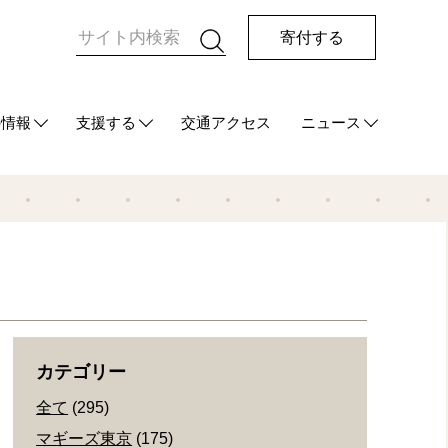
寄付する
の情報
支援する
交通アクセス
ニュース
HUG
て
ご支援をお考えの方へ
マンスリーサポーターになる
今回の寄付をする
その他の支援方法
最新情報
メディア情報
発行物
カテゴリー
全て
(295)
マギーズ東京
(175)