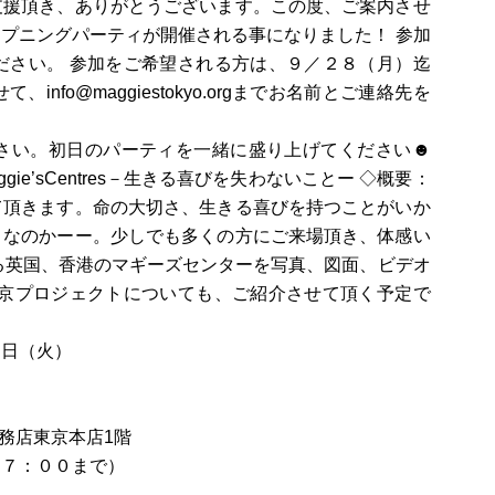
支援頂き、ありがとうございます。この度、ご案内させ
プニングパーティが開催される事になりました！ 参加
ださい。 参加をご希望される方は、９／２８（月）迄
fo@maggiestokyo.orgまでお名前とご連絡先を
さい。初日のパーティを一緒に盛り上げてください☻
e’sCentres－生きる喜びを失わないことー ◇概要：
て頂きます。命の大切さ、生きる喜びを持つことがいか
きなのかーー。少しでも多くの方にご来場頂き、体感い
る英国、香港のマギーズセンターを写真、図面、ビデオ
東京プロジェクトについても、ご紹介させて頂く予定で
３日（火）
務店東京本店1階
１７：００まで）