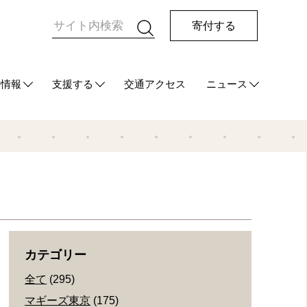
寄付する
の情報
支援する
交通アクセス
ニュース
HUG
て
ご支援をお考えの方へ
マンスリーサポーターになる
今回の寄付をする
その他の支援方法
最新情報
メディア情報
発行物
カテゴリー
全て
(295)
マギーズ東京
(175)