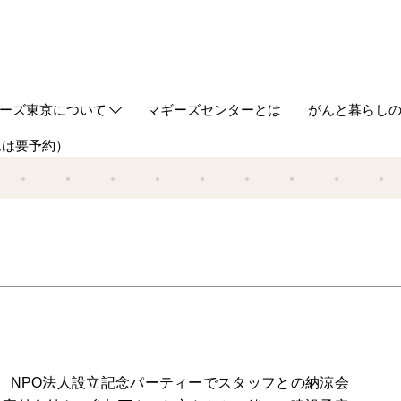
ーズ東京について
マギーズセンターとは
がんと暮らし
ムは要予約）
out us
ギーズ東京ってどんなところ？
築とデザイン
ケジュール
同代表からのご挨拶
事の紹介
タッフ
ギーズ流サポート研修
Webマガジン
HUGについ
情報誌HUG
 NPO法人設立記念パーティーでスタッフとの納涼会