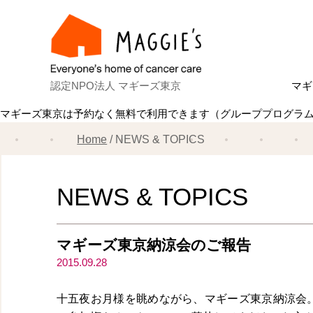
認定NPO法人 マギーズ東京
マギ
マギーズ東京は予約なく無料で利用できます（グループプログラ
Ab
マ
建
ス
共
理
ス
マ
Home
NEWS & TOPICS
NEWS & TOPICS
マギーズ東京納涼会のご報告
2015.09.28
十五夜お月様を眺めながら、マギーズ東京納涼会。