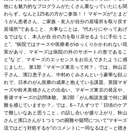
他にも魅力的なプログラムがたくさん重なっていたにも関
わらず、なんと125名の方がご参加！！ マギーズが“とまど
うがん患者さん、ご家族・友人が自分の居場所を取り戻す
居場所”であること、大事なことは、“代わりにやってあげ
るではなく、本人が自 分の力を取り戻せるように手伝うこ
と”、“病院ではナースや医療者がゆっくりかかわれない現
実があり、マギーズは病院の外のサポートの形であるこ
と”な ど、マギーズのエッセンスをお伝えできたように感
じました。 第1部「マギーズ東京って何？」では、秋山正
子さん、濱口恵子さん、中村めぐみさんという豪華な顔ぶ
れで、日本のがん医療の成果と抱えている課題、英国マギ
ーズや鈴木美穂さんとの出会い、マギーズ東京の発足や、
香港マギーズの訪問体験。 第2部「がん相談支援で何に困
難を感じていますか？」では、6～7人ずつで「日頃のケア
で難しいなあと思うこと」の話し合いが盛り上がり、秋山
さんと濱口さんが１つ１つの困難や疑問について“マギーズ
流ではどう対処するか”のコメントに一同なるほど～と聴き