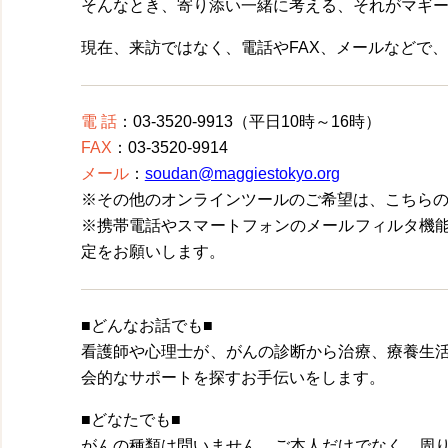
そんなとき、寄り添い一緒に考える、それがマギ
現在、来訪ではなく、電話やFAX、メールなどで
電 話
：03-3520-9913（平日10時～16時）
FAX
：03-3520-9914
メール
：
soudan@maggiestokyo.org
※その他のオンラインツールのご希望は、こちら
※携帯電話やスマートフォンのメールフィルタ機
定をお願いします。
■どんなお話でも■
看護師や心理士が、がんの診断から治療、療養生
会的なサポートを探すお手伝いをします。
■どなたでも■
がんの種類は問いません。ご本人だけでなく、周