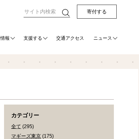
寄付する
の情報
支援する
交通アクセス
ニュース
HUG
て
ご支援をお考えの方へ
マンスリーサポーターになる
今回の寄付をする
その他の支援方法
最新情報
メディア情報
発行物
カテゴリー
全て
(295)
マギーズ東京
(175)