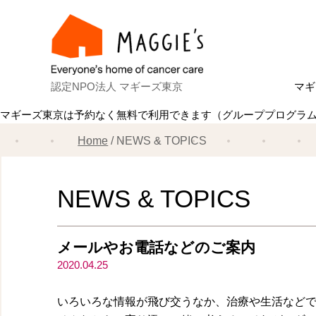
認定NPO法人 マギーズ東京
マギ
マギーズ東京は予約なく無料で利用できます（グループプログラ
Ab
マ
建
ス
共
理
ス
マ
Home
NEWS & TOPICS
NEWS & TOPICS
メールやお電話などのご案内
2020.04.25
いろいろな情報が飛び交うなか、治療や生活など