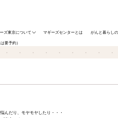
ーズ東京について
マギーズセンターとは
がんと暮らし
ムは要予約）
out us
ギーズ東京ってどんなところ？
築とデザイン
ケジュール
同代表からのご挨拶
事の紹介
タッフ
ギーズ流サポート研修
Webマガジン
HUGについ
情報誌HUG
で悩んだり、モヤモヤしたり・・・