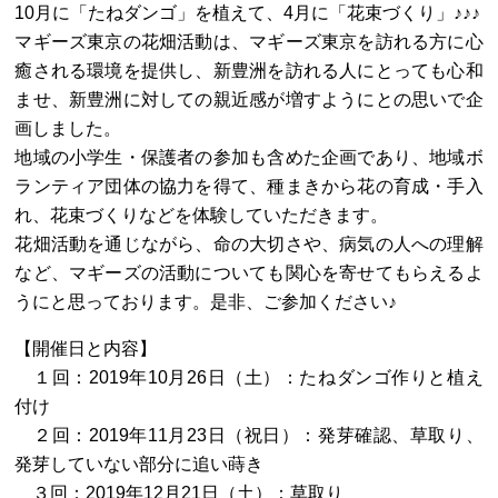
10月に「たねダンゴ」を植えて、4月に「花束づくり」♪♪♪
マギーズ東京の花畑活動は、マギーズ東京を訪れる方に心
癒される環境を提供し、新豊洲を訪れる人にとっても心和
ませ、新豊洲に対しての親近感が増すようにとの思いで企
画しました。
地域の小学生・保護者の参加も含めた企画であり、地域ボ
ランティア団体の協力を得て、種まきから花の育成・手入
れ、花束づくりなどを体験していただきます。
花畑活動を通じながら、命の大切さや、病気の人への理解
など、マギーズの活動についても関心を寄せてもらえるよ
うにと思っております。是非、ご参加ください♪
【開催日と内容】
１回：2019年10月26日（土）：たねダンゴ作りと植え
付け
２回：2019年11月23日（祝日）：発芽確認、草取り、
発芽していない部分に追い蒔き
３回：2019年12月21日（土）：草取り