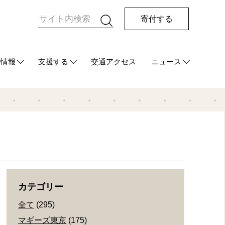
寄付する
の情報
支援する
交通アクセス
ニュース
HUG
て
ご支援をお考えの方へ
マンスリーサポーターになる
今回の寄付をする
その他の支援方法
最新情報
メディア情報
発行物
カテゴリー
全て
(295)
マギーズ東京
(175)