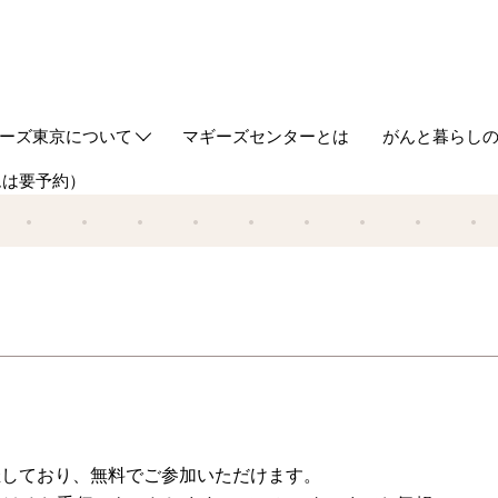
ーズ東京について
マギーズセンターとは
がんと暮らし
ムは要予約）
out us
ギーズ東京ってどんなところ？
築とデザイン
ケジュール
同代表からのご挨拶
事の紹介
タッフ
ギーズ流サポート研修
Webマガジン
HUGについ
情報誌HUG
催しており、無料でご参加いただけます。