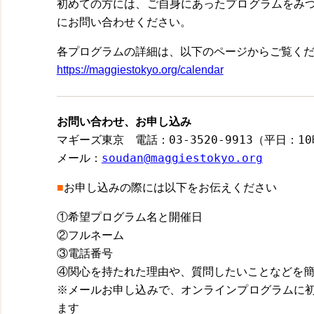
初めての方には、ご自身にあったプログラムをみ
にお問い合わせください。
各プログラムの詳細は、以下のページからご覧く
https://maggiestokyo.org/calendar
お問い合わせ、お申し込み
マギーズ東京　電話：03-3520-9913（平日：10
メール：
soudan@maggiestokyo.org
■
お申し込みの際には以下をお伝えください
①希望プログラム名と開催日
②フルネーム
③電話番号
④関心を持たれた理由や、質問したいことなどを
※メールお申し込みで、オンラインプログラムに
ます