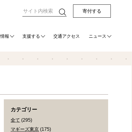
寄付する
の情報
支援する
交通アクセス
ニュース
HUG
て
ご支援をお考えの方へ
マンスリーサポーターになる
今回の寄付をする
その他の支援方法
最新情報
メディア情報
発行物
カテゴリー
全て
(295)
マギーズ東京
(175)