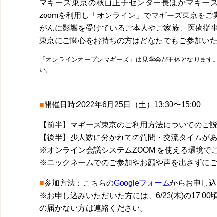
マギーズ東京の秋山正子センター長ほかマギー
zoomを利用し「オンライン」でマギーズ東京をご
がんに影響を受けているご本人やご家族、医療従
東京にご関心をお持ちの方はどなたでもご参加い
「オンラインオープンマギーズ」は見学会が主体となります
い。
■
開催日時:2022年6月25日（土）13:30〜15:00
【前半】マギーズ東京のご利用方法についてのご
【後半】少人数に分かれての質問・交流タイムが
※オンライン会議システムZOOM を使える環境で
※ニックネームでのご参加やお顔や声を出さずに
■
参加方法：こちらの
Googleフォーム
からお申し込
※お申し込みいただいた方には、6/23(木)の17
の届かない方は連絡ください。