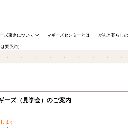
ーズ東京について
マギーズセンターとは
がんと暮らし
ムは要予約）
out us
ギーズ東京ってどんなところ？
築とデザイン
ケジュール
同代表からのご挨拶
事の紹介
タッフ
ギーズ流サポート研修
Webマガジン
HUGについ
情報誌HUG
マギーズ（見学会）のご案内
たします