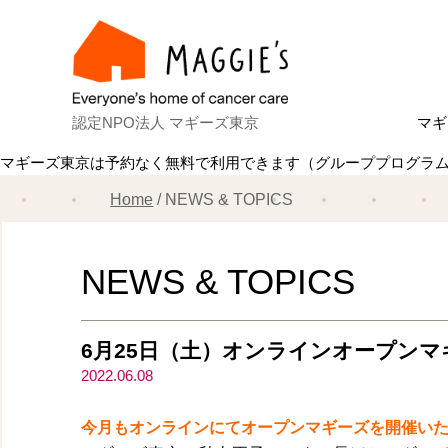
認定NPO法人 マギーズ東京
マギ
マギーズ東京は予約なく無料で利用できます（グループプログラ
Ab
マ
建
ス
共
理
ス
マ
Home
NEWS & TOPICS
NEWS & TOPICS
6月25日（土）オンラインオープン
2022.06.08
今月もオンラインにてオープンマギーズを開催い