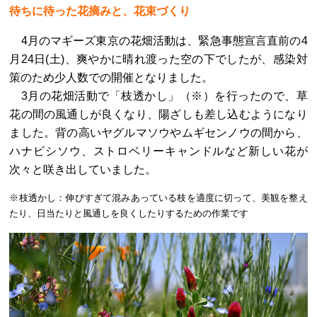
待ちに待った花摘みと、花束づくり
4月のマギーズ東京の花畑活動は、緊急事態宣言直前の4
月24日(土)、爽やかに晴れ渡った空の下でしたが、感染対
策のため少人数での開催となりました。
3月の花畑活動で「枝透かし」（※）を行ったので、草
花の間の風通しが良くなり、陽ざしも差し込むようになり
ました。背の高いヤグルマソウやムギセンノウの間から、
ハナビシソウ、ストロベリーキャンドルなど新しい花が
次々と咲き出していました。
※枝透かし：伸びすぎて混みあっている枝を適度に切って、美観を整え
たり、日当たりと風通しを良くしたりするための作業です