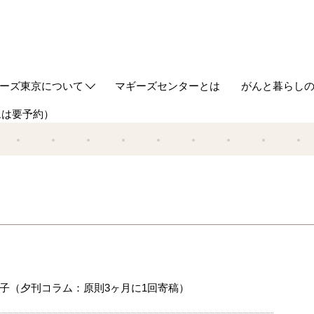
ーズ東京について
マギーズセンターとは
がんと暮らし
ムは要予約）
out us
ギーズ東京ってどんなところ？
築とデザイン
ケジュール
同代表からのご挨拶
事の紹介
タッフ
ギーズ流サポート研修
Webマガジン
HUGについ
情報誌HUG
正子（夕刊コラム：原則3ヶ月に1回寄稿）