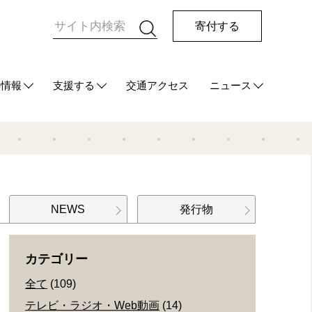
寄付する
の情報
支援する
交通アクセス
ニュース
HUG
て
ご支援をお考えの方へ
マンスリーサポーターになる
今回の寄付をする
その他の支援方法
最新情報
メディア情報
発行物
NEWS
発行物
カテゴリー
全て
(109)
テレビ・ラジオ・Web動画
(14)