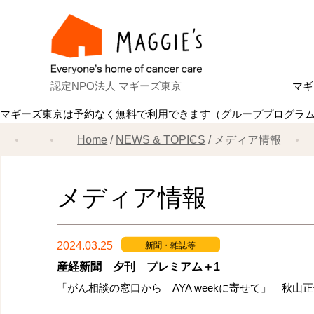
認定NPO法人 マギーズ東京
マギ
マギーズ東京は予約なく無料で利用できます（グループプログラ
Ab
マ
建
ス
共
理
ス
マ
Home
NEWS & TOPICS
メディア情報
メディア情報
2024.03.25
新聞・雑誌等
産経新聞 夕刊 プレミアム＋1
「がん相談の窓口から AYA weekに寄せて」 秋山