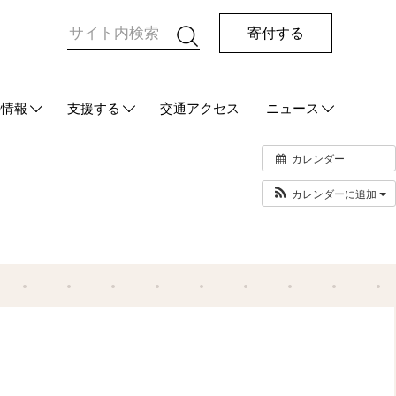
寄付する
の情報
支援する
交通アクセス
ニュース
HUG
て
ご支援をお考えの方へ
マンスリーサポーターになる
今回の寄付をする
その他の支援方法
最新情報
メディア情報
発行物
カレンダー
カレンダーに追加