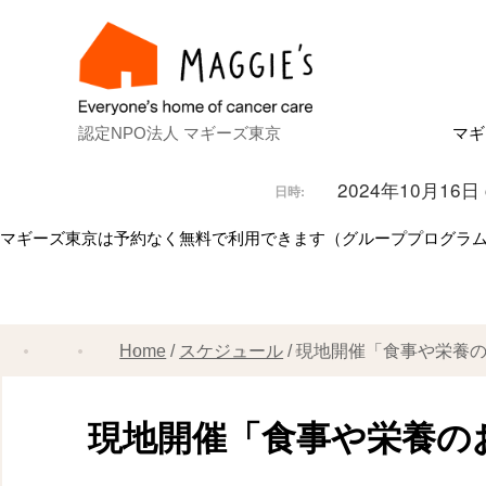
認定NPO法人 マギーズ東京
マギ
Ab
マ
建
ス
共
理
ス
マ
2024年10月16日 @
日時:
マギーズ東京は予約なく無料で利用できます（グループプログラ
Home
スケジュール
現地開催「食事や栄養
現地開催「食事や栄養の