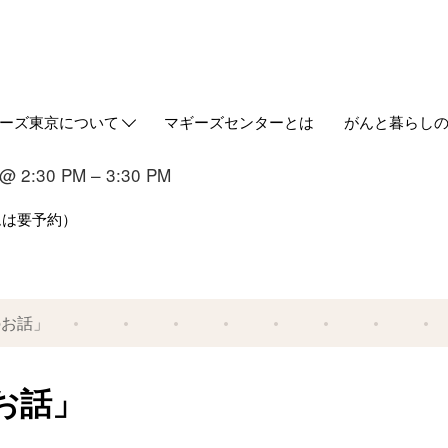
ーズ東京について
マギーズセンターとは
がんと暮らし
out us
ギーズ東京ってどんなところ？
築とデザイン
ケジュール
同代表からのご挨拶
事の紹介
タッフ
ギーズ流サポート研修
Webマガジン
HUGについ
情報誌HUG
 2:30 PM – 3:30 PM
ムは要予約）
のお話」
お話」