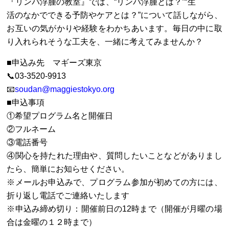
『リンパ浮腫の教室』では、“リンパ浮腫とは？”“生
活のなかでできる予防やケアとは？”について話しながら、
お互いの気がかりや経験をわかちあいます。毎日の中に取
り入れられそうな工夫を、一緒に考えてみませんか？
■申込み先 マギーズ東京
📞03-3520-9913
📧
soudan@maggiestokyo.org
■申込事項
①希望プログラム名と開催日
②フルネーム
③電話番号
④関心を持たれた理由や、質問したいことなどがありまし
たら、簡単にお知らせください。
※メールお申込みで、プログラム参加が初めての方には、
折り返し電話でご連絡いたします
※申込み締め切り：開催前日の12時まで（開催が月曜の場
合は金曜の１２時まで）