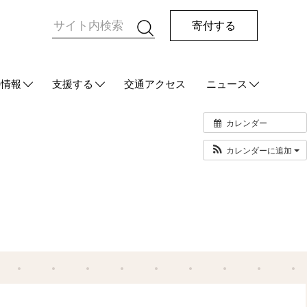
寄付する
の情報
支援する
交通アクセス
ニュース
HUG
て
ご支援をお考えの方へ
マンスリーサポーターになる
今回の寄付をする
その他の支援方法
最新情報
メディア情報
発行物
カレンダー
カレンダーに追加