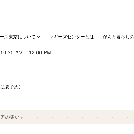
ーズ東京について
マギーズセンターとは
がんと暮らし
out us
ギーズ東京ってどんなところ？
築とデザイン
ケジュール
同代表からのご挨拶
事の紹介
タッフ
ギーズ流サポート研修
Webマガジン
HUGについ
情報誌HUG
0:30 AM – 12:00 PM
ムは要予約）
ケアの集い」