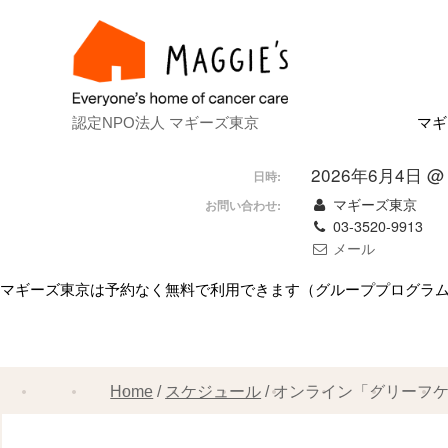
認定NPO法人 マギーズ東京
マギ
Ab
マ
建
ス
共
理
ス
マ
2026年6月4日 @ 1
日時:
マギーズ東京
お問い合わせ:
03-3520-9913
メール
マギーズ東京は予約なく無料で利用できます（グループプログラ
Home
スケジュール
オンライン「グリーフ